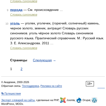
Словарь синонимов
порода
— См. происхождение …
9
Словарь синонимов
уголь
— уголек, уголечек, (горючий, солнечный) камень,
10
черное золото, земник, антрацит Словарь русских
синонимов. уголь чёрное золото Словарь синонимов
русского языка. Практический справочник. М.: Русский язык.
З. Е. Александрова. 2011 …
Словарь синонимов
Страницы
Следующая
→
1
2
© Академик, 2000-2026
18+
Обратная связь:
Техподдержка
,
Реклама на сайте
👣 Путешествия
Экспорт словарей на сайты
, сделанные на PHP,
Joomla,
Drupal,
WordPress, MODx.