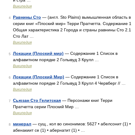
и стра …
Википедия
Равнины Сто
— (англ. Sto Plains) вымышленная область в
4
серии книг «Плоский мир» Терри Пратчетта. Содержание 1
Общая характеристика 2 Города и страны равнины Сто 2.1
Сто Лат …
Википедия
Локации (Плоский мир)
— Содержание 1 Список в
5
алфавитном порядке 2 Голывуд 3 Крулл …
Википедия
Локации (Плоский Мир)
— Содержание 1 Список в
6
алфавитном порядке 2 Голывуд 3 Крулл 4 Червберг // …
Википедия
Сьюзан Сто Гелитская
— Персонажи книг Терри
7
Пратчетта серии Плоский Мир …
Википедия
минерал
— сущ., кол во синонимов: 5627 • абелсонит (1) •
8
абенакиит се (1) • абернатит (1) • …