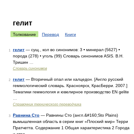
гелит
Толкование
Перевод
Книги
гелит
— сущ., кол во синонимов: 3 • минерал (5627) •
1
порода (278) • уголь (99) Словарь синонимов ASIS. В.Н.
Тришин …
Словарь синонимов
гелит
— Вторичный опал или халцедон. [Англо русский
2
геммологический словарь. Красноярск, КрасБерри. 2007.]
Тематики геммология и ювелирное производство EN gelite
…
Справочник технического переводчика
Равнина Сто
— Равнины Сто (англ.&#160;Sto Plains)
3
вымышленная область в серии книг «Плоский мир» Терри
Пратчетта. Содержание 1 Общая характеристика 2 Города